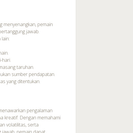
ng menyenangkan, pemain
bertanggung jawab.
lain:
ain.
hari.
masang taruhan.
bukan sumber pendapatan.
as yang ditentukan.
ng menawarkan pengalaman
ema kreatif. Dengan memahami
 volatilitas, serta
g jawab, pemain dapat