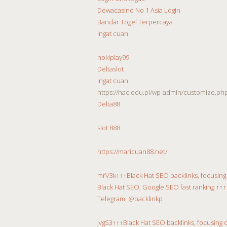
Dewacasino No 1 Asia Login
Bandar Togel Terpercaya
Ingat cuan
hokiplay99
Deltaslot
Ingat cuan
https://hac.edu.pl/wp-admin/customize.ph
Delta88
slot 888
https://maricuan88.net/
mrV3k↑↑↑Black Hat SEO backlinks, focusing
Black Hat SEO, Google SEO fast ranking ↑↑↑
Telegram: @backlinkp
JvgS3↑↑↑Black Hat SEO backlinks, focusing 