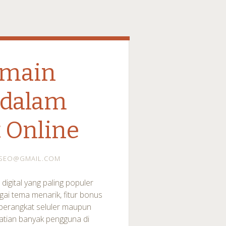
emain
 dalam
 Online
SEO@GMAIL.COM
digital yang paling populer
ai tema menarik, fitur bonus
perangkat seluler maupun
hatian banyak pengguna di