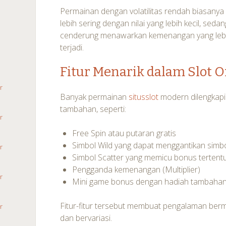
Permainan dengan volatilitas rendah biasan
lebih sering dengan nilai yang lebih kecil, sedang
cenderung menawarkan kemenangan yang lebih
terjadi.
Fitur Menarik dalam Slot O
r
Banyak permainan
situsslot
modern dilengkapi 
tambahan, seperti:
r
Free Spin atau putaran gratis
Simbol Wild yang dapat menggantikan simbo
r
Simbol Scatter yang memicu bonus tertent
Pengganda kemenangan (Multiplier)
r
Mini game bonus dengan hadiah tambaha
Fitur-fitur tersebut membuat pengalaman berm
r
dan bervariasi.