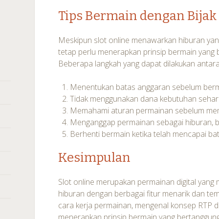
Tips Bermain dengan Bijak
Meskipun slot online menawarkan hiburan ya
tetap perlu menerapkan prinsip bermain yang 
Beberapa langkah yang dapat dilakukan antara 
Menentukan batas anggaran sebelum berm
Tidak menggunakan dana kebutuhan sehari-
Memahami aturan permainan sebelum me
Menganggap permainan sebagai hiburan, 
Berhenti bermain ketika telah mencapai bat
Kesimpulan
Slot online merupakan permainan digital ya
hiburan dengan berbagai fitur menarik dan t
cara kerja permainan, mengenal konsep RTP dan
menerapkan prinsip bermain yang bertanggun